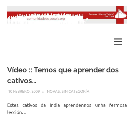
Saltar
al
contenido
MENÚ
Vídeo :: Temos que aprender dos
cativos…
10 FEBRERO, 2009
DESARROLLO
NOVAS
,
SIN CATEGORÍA
Estes cativos da India aprendennos unha fermosa
lección…