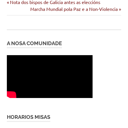
Entrada
Navegación
Nota dos bispos de Galicia antes as eleccións
anterior:
Siguiente
Marcha Mundial pola Paz e a Non-Violencia
de
entrada:
entradas
A NOSA COMUNIDADE
HORARIOS MISAS