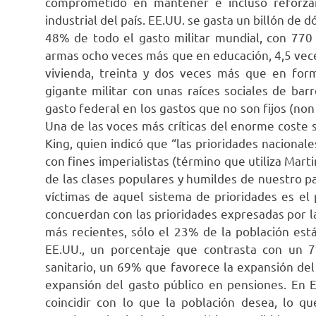
comprometido en mantener e incluso reforzar
industrial del país. EE.UU. se gasta un billón de
48% de todo el gasto militar mundial, con 770 
armas ocho veces más que en educación, 4,5 vec
vivienda, treinta y dos veces más que en form
gigante militar con unas raíces sociales de bar
gasto federal en los gastos que no son fijos (non
Una de las voces más críticas del enorme coste s
King, quien indicó que “las prioridades nacional
con fines imperialistas (término que utiliza Mart
de las clases populares y humildes de nuestro p
víctimas de aquel sistema de prioridades es el
concuerdan con las prioridades expresadas por l
más recientes, sólo el 23% de la población est
EE.UU., un porcentaje que contrasta con un 
sanitario, un 69% que favorece la expansión del
expansión del gasto público en pensiones. En E
coincidir con lo que la población desea, lo que