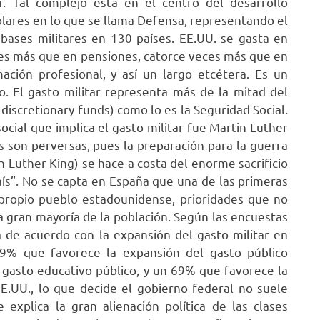
. Tal complejo está en el centro del desarrollo
 dólares en lo que se llama Defensa, representando el
bases militares en 130 países. EE.UU. se gasta en
es más que en pensiones, catorce veces más que en
ación profesional, y así un largo etcétera. Es un
ro. El gasto militar representa más de la mitad del
 discretionary funds) como lo es la Seguridad Social.
ocial que implica el gasto militar fue Martin Luther
es son perversas, pues la preparación para la guerra
in Luther King) se hace a costa del enorme sacrificio
aís”. No se capta en España que una de las primeras
 propio pueblo estadounidense, prioridades que no
a gran mayoría de la población. Según las encuestas
á de acuerdo con la expansión del gasto militar en
79% que favorece la expansión del gasto público
 gasto educativo público, y un 69% que favorece la
E.UU., lo que decide el gobierno federal no suele
 explica la gran alienación política de las clases