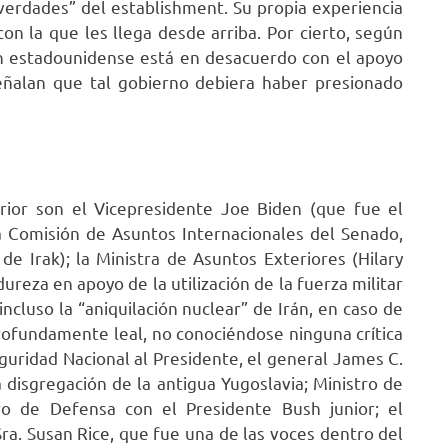
verdades” del establishment. Su propia experiencia
con la que les llega desde arriba. Por cierto, según
ión estadounidense está en desacuerdo con el apoyo
 señalan que tal gobierno debiera haber presionado
erior son el Vicepresidente Joe Biden (que fue el
 Comisión de Asuntos Internacionales del Senado,
e Irak); la Ministra de Asuntos Exteriores (Hilary
ureza en apoyo de la utilización de la fuerza militar
ncluso la “aniquilación nuclear” de Irán, en caso de
 profundamente leal, no conociéndose ninguna crítica
Seguridad Nacional al Presidente, el general James C.
 disgregación de la antigua Yugoslavia; Ministro de
ro de Defensa con el Presidente Bush junior; el
ra. Susan Rice, que fue una de las voces dentro del