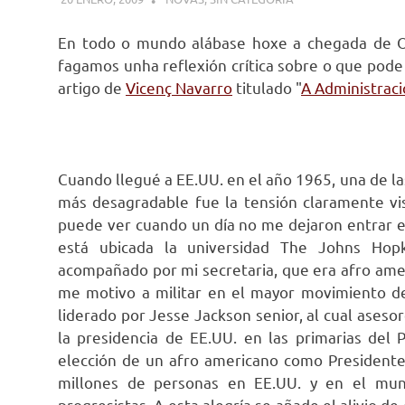
En todo o mundo alábase hoxe a chegada de O
fagamos unha reflexión crítica sobre o que pode
artigo de
Vicenç Navarro
titulado "
A Administrac
Cuando llegué a EE.UU. en el año 1965, una de l
más desagradable fue la tensión claramente visi
puede ver cuando un día no me dejaron entrar e
está ubicada la universidad The Johns Hopk
acompañado por mi secretaria, que era afro amer
me motivo a militar en el mayor movimiento de 
liderado por Jesse Jackson senior, al cual ases
la presidencia de EE.UU. en las primarias del
elección de un afro americano como President
millones de personas en EE.UU. y en el mund
progresistas. A esta alegría se añade el alivio d