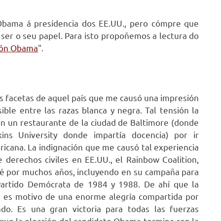
bama á presidencia dos EE.UU., pero cómpre que
 ser o seu papel. Para isto propoñemos a lectura do
ión Obama
".
as facetas de aquel país que me causó una impresión
ble entre las razas blanca y negra. Tal tensión la
n un restaurante de la ciudad de Baltimore (donde
ins University donde impartía docencia) por ir
icana. La indignación que me causó tal experiencia
derechos civiles en EE.UU., el Rainbow Coalition,
oré por muchos años, incluyendo en su campaña para
 Partido Demócrata de 1984 y 1988. De ahí que la
e es motivo de una enorme alegría compartida por
o. Es una gran victoria para todas las fuerzas
e que la elección del candidato Obama termina con la