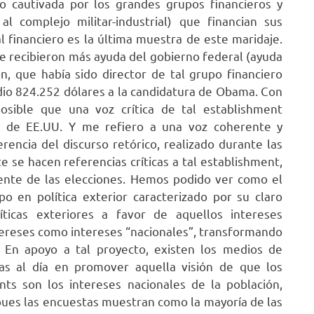
mo cautivada por los grandes grupos financieros y
al complejo militar-industrial) que financian sus
al financiero es la última muestra de este maridaje.
e recibieron más ayuda del gobierno federal (ayuda
on, que había sido director de tal grupo financiero
 dio 824.252 dólares a la candidatura de Obama. Con
posible que una voz crítica de tal establishment
te de EE.UU. Y me refiero a una voz coherente y
erencia del discurso retórico, realizado durante las
se hacen referencias críticas a tal establishment,
ente de las elecciones. Hemos podido ver como el
 en política exterior caracterizado por su claro
ticas exteriores a favor de aquellos intereses
tereses como intereses “nacionales”, transformando
s. En apoyo a tal proyecto, existen los medios de
as al día en promover aquella visión de que los
ts son los intereses nacionales de la población,
pues las encuestas muestran como la mayoría de las