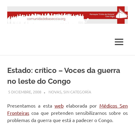
Saltar
al
contenido
MENÚ
Estado: crítico – Voces da guerra
no leste do Congo
5 DICIEMBRE, 2008
DESARROLLO
NOVAS
,
SIN CATEGORÍA
Presentamos a esta
web
elaborada por
Médicos Sen
Fronteiras
coa que pretenden sensibilizarnos sobre os
problemas da guerra que está a padecer o Congo.