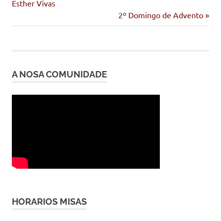
anterior:
Esther Vivas
de
Siguiente
2º Domingo de Advento
entrada:
entradas
A NOSA COMUNIDADE
HORARIOS MISAS