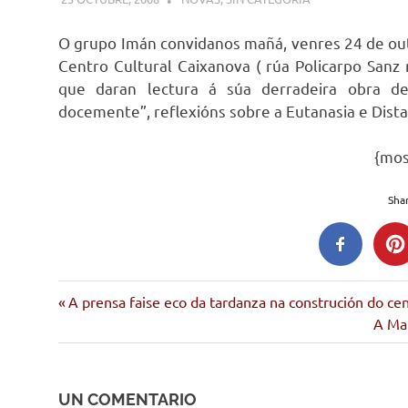
O grupo Imán convidanos mañá, venres 24 de out
Centro Cultural Caixanova ( rúa Policarpo Sanz 
que daran lectura á súa derradeira obra de
docemente”, reflexións sobre a Eutanasia e Dista
{mo
Shar
Entrada
Navegación
A prensa faise eco da tardanza na construción do cen
anterior:
Sigui
A Ma
de
entra
entradas
UN COMENTARIO