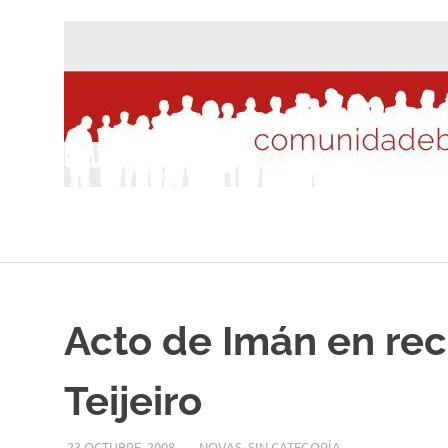
Saltar
al
contenido
Acto de Imán en rec
Teijeiro
23 OCTUBRE, 2008
DESARROLLO
NOVAS
,
SIN CATEGORÍA