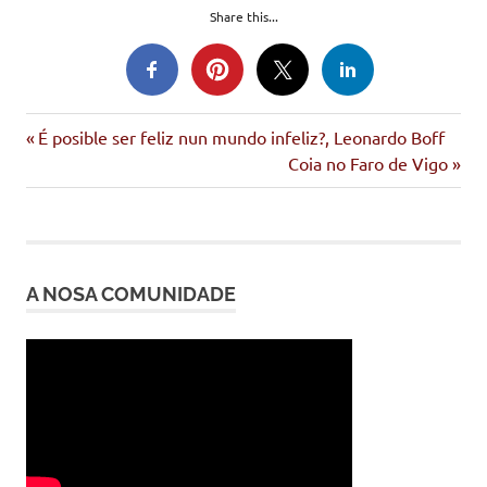
Share this...
Entrada
Navegación
É posible ser feliz nun mundo infeliz?, Leonardo Boff
anterior:
Siguiente
Coia no Faro de Vigo
de
entrada:
entradas
A NOSA COMUNIDADE