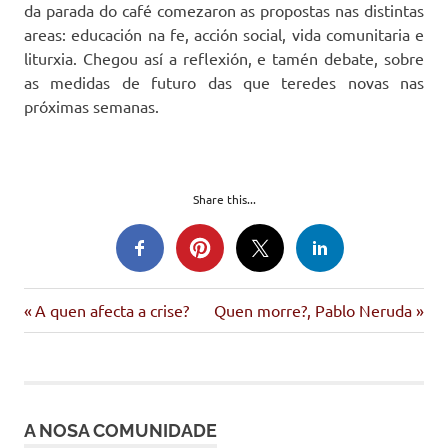
da parada do café comezaron as propostas nas distintas
areas: educación na fe, acción social, vida comunitaria e
liturxia. Chegou así a reflexión, e tamén debate, sobre
as medidas de futuro das que teredes novas nas
próximas semanas.
Share this...
Entrada
Siguiente
Navegación
A quen afecta a crise?
Quen morre?, Pablo Neruda
anterior:
entrada:
de
entradas
A NOSA COMUNIDADE