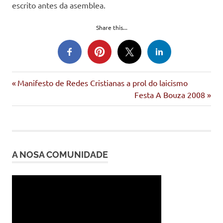
escrito antes da asemblea.
Share this...
Entrada
Navegación
Manifesto de Redes Cristianas a prol do laicismo
anterior:
Siguiente
Festa A Bouza 2008
de
entrada:
entradas
A NOSA COMUNIDADE