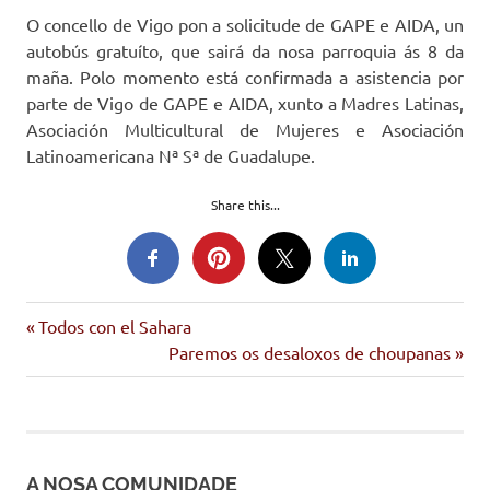
O concello de Vigo pon a solicitude de GAPE e AIDA, un
autobús gratuíto, que sairá da nosa parroquia ás 8 da
maña. Polo momento está confirmada a asistencia por
parte de Vigo de GAPE e AIDA, xunto a Madres Latinas,
Asociación Multicultural de Mujeres e Asociación
Latinoamericana Nª Sª de Guadalupe.
Share this...
Entrada
Navegación
Todos con el Sahara
anterior:
Siguiente
Paremos os desaloxos de choupanas
de
entrada:
entradas
A NOSA COMUNIDADE