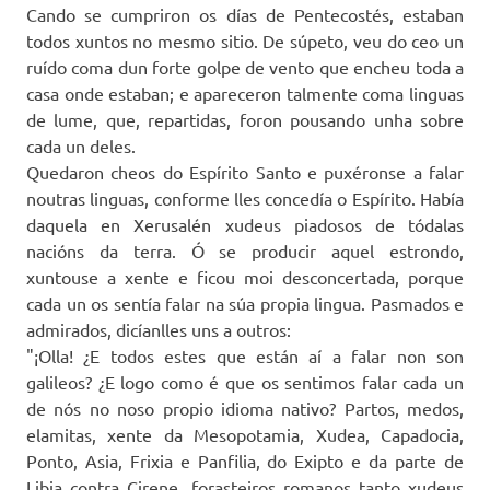
Cando se cumpriron os días de Pentecostés, estaban
todos xuntos no mesmo sitio. De súpeto, veu do ceo un
ruído coma dun forte golpe de vento que encheu toda a
casa onde estaban; e apareceron talmente coma linguas
de lume, que, repartidas, foron pousando unha sobre
cada un deles.
Quedaron cheos do Espírito Santo e puxéronse a falar
noutras linguas, conforme lles concedía o Espírito. Había
daquela en Xerusalén xudeus piadosos de tódalas
nacións da terra. Ó se producir aquel estrondo,
xuntouse a xente e ficou moi desconcertada, porque
cada un os sentía falar na súa propia lingua. Pasmados e
admirados, dicíanlles uns a outros:
"¡Olla! ¿E todos estes que están aí a falar non son
galileos? ¿E logo como é que os sentimos falar cada un
de nós no noso propio idioma nativo? Partos, medos,
elamitas, xente da Mesopotamia, Xudea, Capadocia,
Ponto, Asia, Frixia e Panfilia, do Exipto e da parte de
Libia contra Cirene, forasteiros romanos tanto xudeus