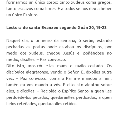
formarmos un único corpo: tanto xudeus coma gregos,
tanto esclavos coma libres. E a todos se nos deu a beber
un único Espírito.
Lectura do santo Evanxeo segundo Xoán 20, 19-23
Naquel día, o primeiro da semana, ó serán, estando
pechadas as portas onde estaban os discípulos, por
medo dos xudeus, chegou Xesús e, poñéndose no
medio, díxolles: – Paz convosco.
Dito isto, mostróulle-las mans e mailo costado. Os
discípulos alegráronse, vendo o Señor. El díxolles outra
vez: – Paz convosco: coma o Pai me mandou a min,
tamén eu vos mando a vós. E dito isto alentou sobre
eles, e díxolles: – Recibide o Espírito Santo: a quen lles
perdoéde-los pecados, quedaranlles perdoados; a quen
llelos reteñades, quedaranlles retidos.