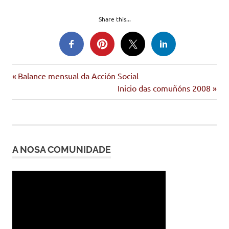
Share this...
Entrada
Navegación
Balance mensual da Acción Social
anterior:
Siguiente
Inicio das comuñóns 2008
de
entrada:
entradas
A NOSA COMUNIDADE