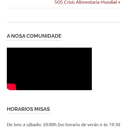
anterior:
Siguiente
SOS Crisis Alimentaria Mundial
de
entrada:
entradas
A NOSA COMUNIDADE
HORARIOS MISAS
De luns a sábado: 20:00h (no horario de verán e ás 19:30