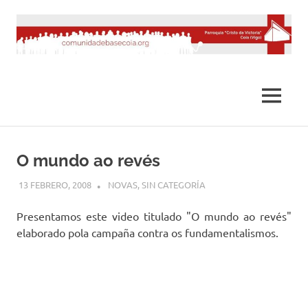
Saltar
al
contenido
MENÚ
O mundo ao revés
13 FEBRERO, 2008
DESARROLLO
NOVAS
,
SIN CATEGORÍA
Presentamos este video titulado "O mundo ao revés"
elaborado pola campaña contra os fundamentalismos.