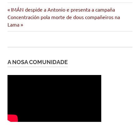
Entrada
Navegación
IMÁN despide a Antonio e presenta a campaña
Siguiente
anterior:
Concentración pola morte de dous compañeiros na
de
entrada:
Lama
entradas
A NOSA COMUNIDADE