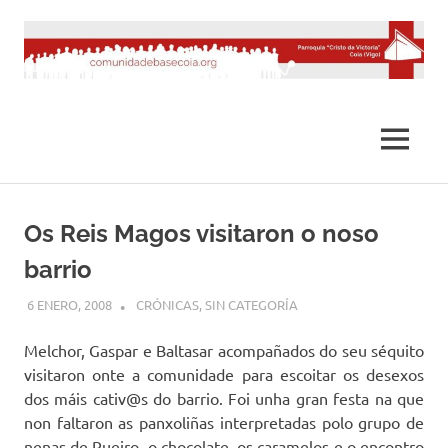
Saltar
al
contenido
MENÚ
Os Reis Magos visitaron o noso
barrio
6 ENERO, 2008
DESARROLLO
CRÓNICAS
,
SIN CATEGORÍA
Melchor, Gaspar e Baltasar acompañados do seu séquito
visitaron onte a comunidade para escoitar os desexos
dos máis cativ@s do barrio. Foi unha gran festa na que
non faltaron as panxoliñas interpretadas polo grupo de
nenas de Rueiro, o chocolate, os caramelos e o encontro