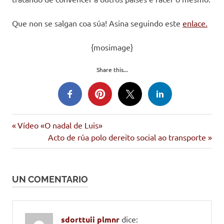
Que non se salgan coa súa! Asina seguindo este
enlace.
{mosimage}
Share this...
Entrada
Navegación
Vídeo «O nadal de Luis»
anterior:
Siguiente
Acto de rúa polo dereito social ao transporte
de
entrada:
entradas
UN COMENTARIO
sdorttuii plmnr
dice: