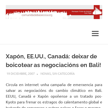
Saltar
al
contenido
MENÚ
Xapón, EE.UU., Canadá: deixar de
boicotear as negociacións en Bali!
19 DICIEMBRE, 2007
DESARROLLO
NOVAS
,
SIN CATEGORÍA
Circula en internet unha campaña de emerxencia para
salvar as negociacións do cambio climático en Bali.
EEUU, Canadá e Xapón opoñense a un tratado pos-
Kyoto para frenar os estragos do calentamento global e
tratando de convencer a outros países e facer o mesmo.