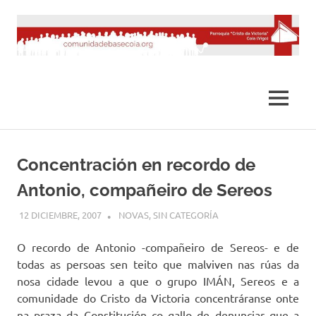
Saltar
al
contenido
MENÚ
Concentración en recordo de
Antonio, compañeiro de Sereos
12 DICIEMBRE, 2007
DESARROLLO
NOVAS
,
SIN CATEGORÍA
O recordo de Antonio -compañeiro de Sereos- e de
todas as persoas sen teito que malviven nas rúas da
nosa cidade levou a que o grupo IMÁN, Sereos e a
comunidade do Cristo da Victoria concentráranse onte
na praza da Constitución co gallo de denunciar que a