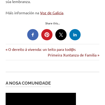
súa lembranza.
Máis información na
Voz de Galicia
.
Share this...
Entrada
Navegación
O dereito á vivenda: un teito para tod@s
anterior:
Siguiente
Primeira Xuntanza de Familia
de
entrada:
entradas
A NOSA COMUNIDADE