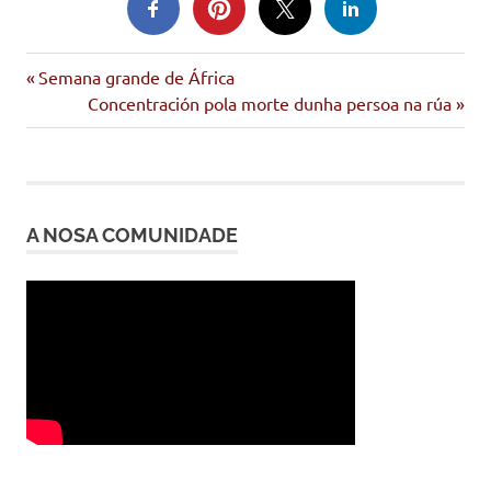
Entrada
Navegación
Semana grande de África
anterior:
Siguiente
Concentración pola morte dunha persoa na rúa
de
entrada:
entradas
A NOSA COMUNIDADE