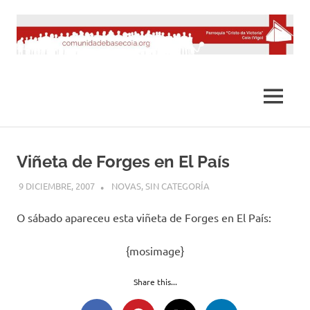
Saltar
al
contenido
MENÚ
Viñeta de Forges en El País
9 DICIEMBRE, 2007
DESARROLLO
NOVAS
,
SIN CATEGORÍA
O sábado apareceu esta viñeta de Forges en El País:
{mosimage}
Share this...