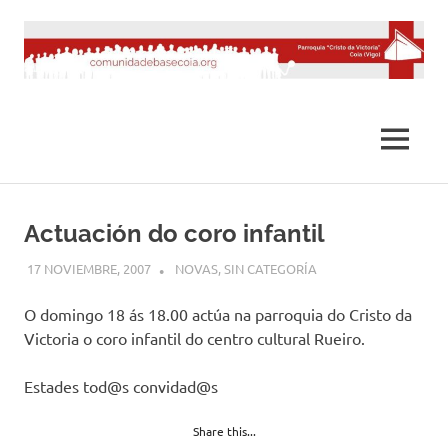
Saltar
al
contenido
MENÚ
Actuación do coro infantil
17 NOVIEMBRE, 2007
DESARROLLO
NOVAS
,
SIN CATEGORÍA
O domingo 18 ás 18.00 actúa na parroquia do Cristo da
Victoria o coro infantil do centro cultural Rueiro.
Estades tod@s convidad@s
Share this...