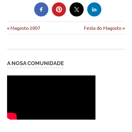
Entrada
Siguiente
Navegación
Magosto 2007
Festa do Magosto
anterior:
entrada:
de
entradas
A NOSA COMUNIDADE