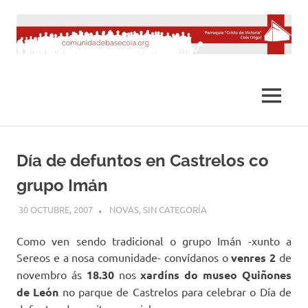
Saltar
al
contenido
MENÚ
Día de defuntos en Castrelos co
grupo Imán
30 OCTUBRE, 2007
DESARROLLO
NOVAS
,
SIN CATEGORÍA
Como ven sendo tradicional o grupo Imán -xunto a
Sereos e a nosa comunidade- convídanos o
venres 2
de
novembro ás
18.30
nos
xardíns do museo Quiñones
de León
no parque de Castrelos para celebrar o Día de