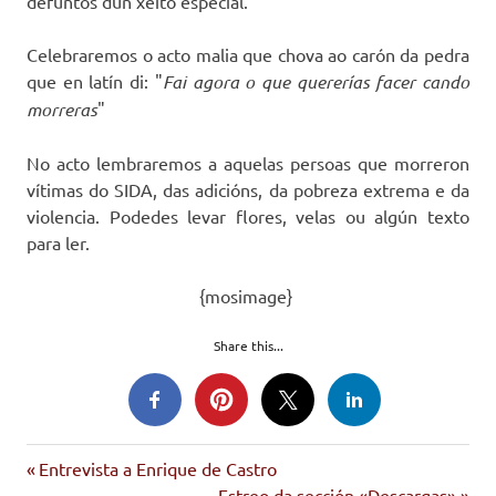
defuntos dun xeito especial.
Celebraremos o acto malia que chova ao carón da pedra
que en latín di: "
Fai agora o que quererías facer cando
morreras
"
No acto lembraremos a aquelas persoas que morreron
vítimas do SIDA, das adicións, da pobreza extrema e da
violencia. Podedes levar flores, velas ou algún texto
para ler.
{mosimage}
Share this...
Entrada
Navegación
Entrevista a Enrique de Castro
anterior:
Siguiente
Estreo da sección «Descargas»