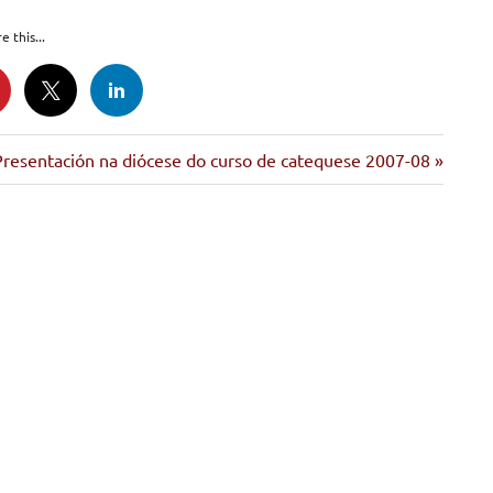
e this...
iguiente
Presentación na diócese do curso de catequese 2007-08
ntrada: