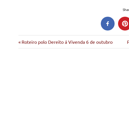
Shar
Entrada
S
Navegación
Roteiro polo Dereito á Vivenda 6 de outubro
anterior:
e
de
entradas