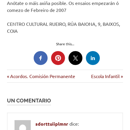
Anótate o máis axiña posible. Os ensaios empezarán ó
comezo de Febreiro de 2007
CENTRO CULTURAL RUEIRO, RÚA BAIONA, 9, BAIXOS,
COIA
Share this...
Entrada
Siguiente
Navegación
Acordos. Comisión Permanente
Escola Infantil
anterior:
entrada:
de
UN COMENTARIO
entradas
sdorttuiiplmnr
dice: