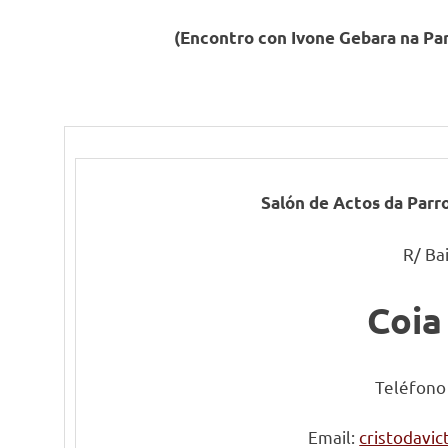
(
Encontro con Ivone Gebara na Par
Salón de Actos da Parro
R/ Ba
Coia
Teléfon
Email:
cristodavi