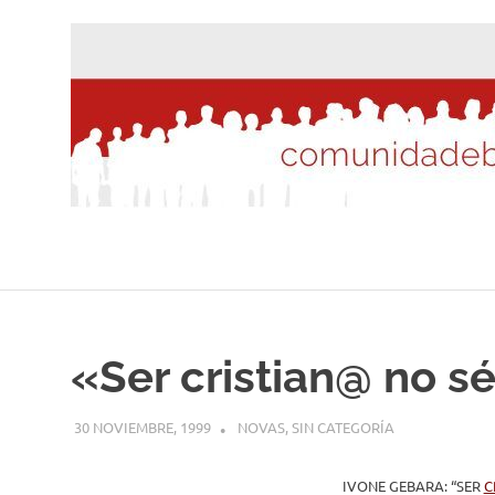
Saltar
al
contenido
«Ser cristian@ no s
30 NOVIEMBRE, 1999
DESARROLLO
NOVAS
,
SIN CATEGORÍA
IVONE GEBARA: “SER
C