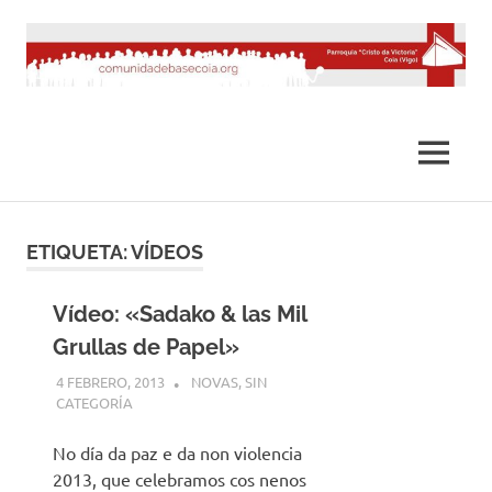
Saltar
al
contenido
MENÚ
ETIQUETA:
VÍDEOS
Vídeo: «Sadako & las Mil
Grullas de Papel»
4 FEBRERO, 2013
DESARROLLO
NOVAS
,
SIN
CATEGORÍA
No día da paz e da non violencia
2013, que celebramos cos nenos