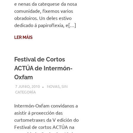
e nenas da catequese da nosa
comunidade, fixemos varios
obradoiros. Un deles estivo
dedicado á papiroflexia, e[…]
LER MÁIS
Festival de Cortos
ACTÚA de Intermón-
Oxfam
7 JUNIO, 2010
DESARROLLO
NOVAS
,
SIN
CATEGORÍA
Intermón-Oxfam convídanos a
asistir á proxección das
curtometraxes da V edición do
Festival de cortos ACTÚA na