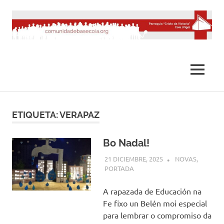
Saltar
al
contenido
MENÚ
ETIQUETA:
VERAPAZ
Bo Nadal!
21 DICIEMBRE, 2025
COMUNIDADE
NOVAS
,
PORTADA
A rapazada de Educación na
Fe fixo un Belén moi especial
para lembrar o compromiso da