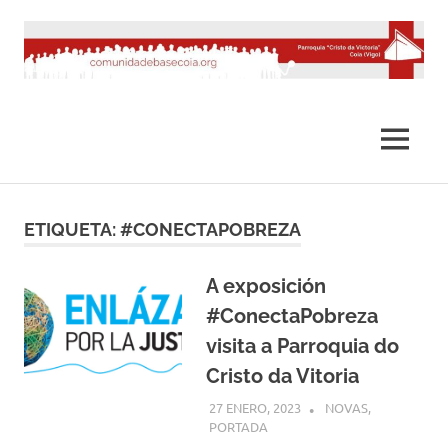
Saltar
al
contenido
MENÚ
ETIQUETA:
#CONECTAPOBREZA
A exposición
#ConectaPobreza
visita a Parroquia do
Cristo da Vitoria
27 ENERO, 2023
COMUNIDADE
NOVAS
,
PORTADA