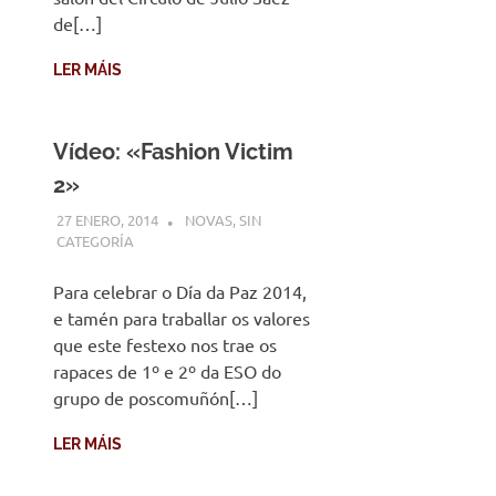
de[…]
LER MÁIS
Vídeo: «Fashion Victim
2»
27 ENERO, 2014
DESARROLLO
NOVAS
,
SIN
CATEGORÍA
Para celebrar o Día da Paz 2014,
e tamén para traballar os valores
que este festexo nos trae os
rapaces de 1º e 2º da ESO do
grupo de poscomuñón[…]
LER MÁIS