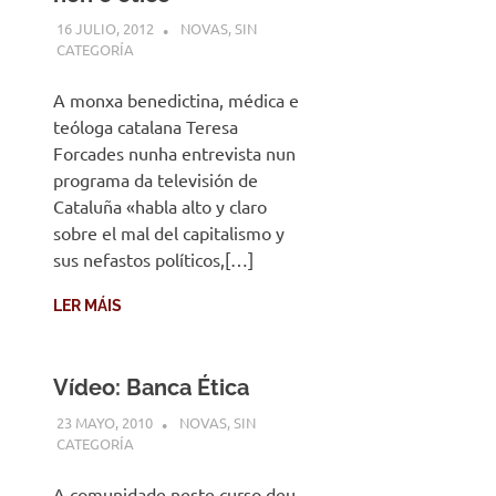
16 JULIO, 2012
DESARROLLO
NOVAS
,
SIN
CATEGORÍA
A monxa benedictina, médica e
teóloga catalana Teresa
Forcades nunha entrevista nun
programa da televisión de
Cataluña «habla alto y claro
sobre el mal del capitalismo y
sus nefastos políticos,[…]
LER MÁIS
Vídeo: Banca Ética
23 MAYO, 2010
DESARROLLO
NOVAS
,
SIN
CATEGORÍA
A comunidade neste curso deu