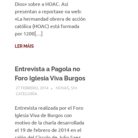
Dios» sobre a HOAC. Así
presentan a reportaxe na web:
«La hermandad obrera de acción
católica (HOAC) está formada
por 1200[…]
LER MÁIS
Entrevista a Pagola no
Foro Iglesia Viva Burgos
27 FEBRERO, 2014
DESARROLLO
NOVAS
,
SIN
CATEGORÍA
Entrevista realizada por el Foro
Iglesia Viva de Burgos con
motivo de la charla desarrollada
el 19 de febrero de 2014 en el
salón del Círculo de Julio Saez