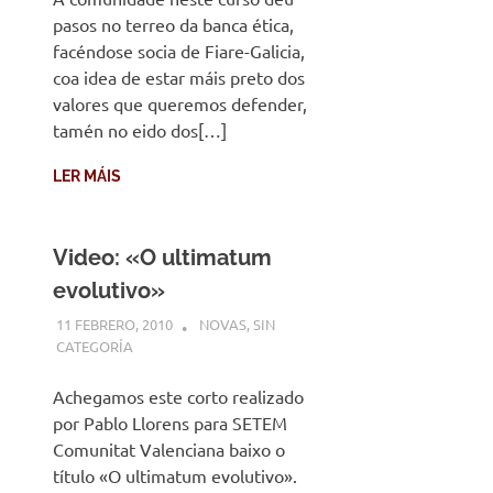
pasos no terreo da banca ética,
facéndose socia de Fiare-Galicia,
coa idea de estar máis preto dos
valores que queremos defender,
tamén no eido dos[…]
LER MÁIS
Video: «O ultimatum
evolutivo»
11 FEBRERO, 2010
DESARROLLO
NOVAS
,
SIN
CATEGORÍA
Achegamos este corto realizado
por Pablo Llorens para SETEM
Comunitat Valenciana baixo o
título «O ultimatum evolutivo».