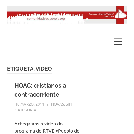
Saltar
al
contenido
MENÚ
ETIQUETA:
VIDEO
HOAC: cristianos a
contracorriente
10 MARZO, 2014
DESARROLLO
NOVAS
,
SIN
CATEGORÍA
Achegamos o vídeo do
programa de RTVE «Pueblo de