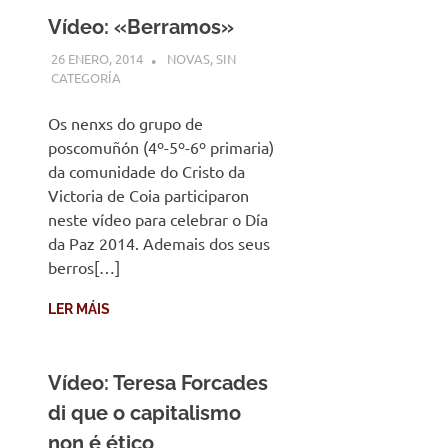
Vídeo: «Berramos»
26 ENERO, 2014
DESARROLLO
NOVAS
,
SIN
CATEGORÍA
Os nenxs do grupo de
poscomuñón (4º-5º-6º primaria)
da comunidade do Cristo da
Victoria de Coia participaron
neste vídeo para celebrar o Día
da Paz 2014. Ademais dos seus
berros[…]
LER MÁIS
Vídeo: Teresa Forcades
di que o capitalismo
non é ético