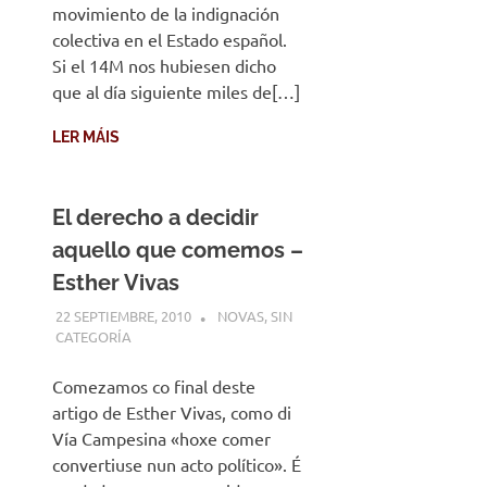
movimiento de la indignación
colectiva en el Estado español.
Si el 14M nos hubiesen dicho
que al día siguiente miles de[…]
LER MÁIS
El derecho a decidir
aquello que comemos –
Esther Vivas
22 SEPTIEMBRE, 2010
DESARROLLO
NOVAS
,
SIN
CATEGORÍA
Comezamos co final deste
artigo de Esther Vivas, como di
Vía Campesina «hoxe comer
convertiuse nun acto político». É