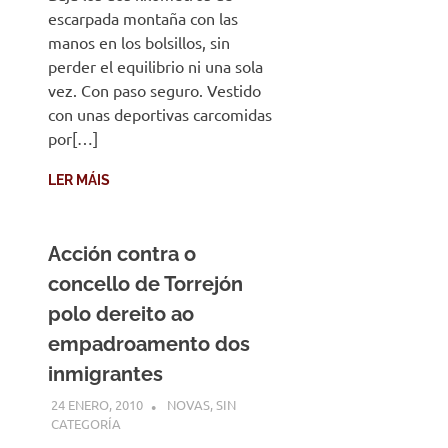
escarpada montaña con las
manos en los bolsillos, sin
perder el equilibrio ni una sola
vez. Con paso seguro. Vestido
con unas deportivas carcomidas
por[…]
LER MÁIS
Acción contra o
concello de Torrejón
polo dereito ao
empadroamento dos
inmigrantes
24 ENERO, 2010
DESARROLLO
NOVAS
,
SIN
CATEGORÍA