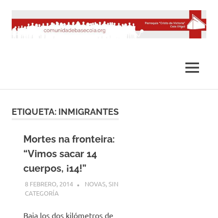
Saltar
al
contenido
MENÚ
ETIQUETA:
INMIGRANTES
Mortes na fronteira:
“Vimos sacar 14
cuerpos, ¡14!”
8 FEBRERO, 2014
DESARROLLO
NOVAS
,
SIN
CATEGORÍA
Baja los dos kilómetros de