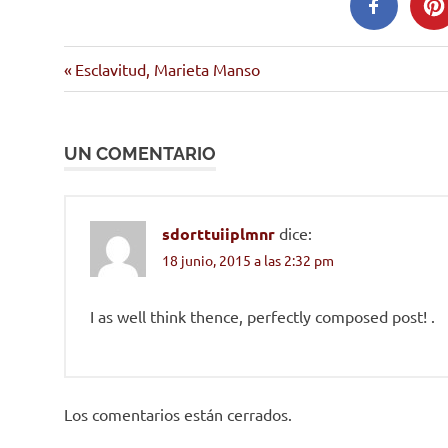
Entrada
Navegación
Esclavitud, Marieta Manso
anterior:
de
UN COMENTARIO
entradas
sdorttuiiplmnr
dice:
18 junio, 2015 a las 2:32 pm
I as well think thence, perfectly composed post! .
Los comentarios están cerrados.