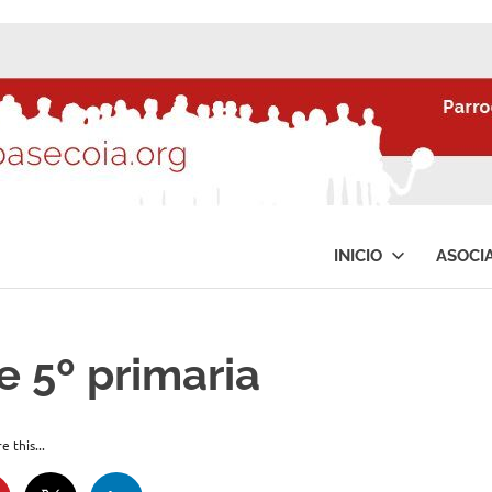
INICIO
ASOCI
 5º primaria
e this...