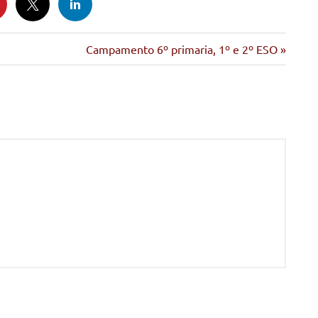
Siguiente
Campamento 6º primaria, 1º e 2º ESO
entrada: